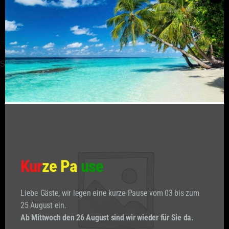
Zum
Inhalt
springen
CL
TH
START
/
COCKTAILS
MO
Kur
ze Pa
use
Liebe Gäste, wir legen eine kurze Pause vom 03 bis zum