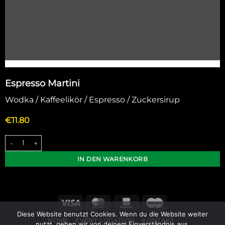
25 August ein.
Ab Mittwoch den 26 August sind wir wieder für Sie da.
Espresso Martini
Wodka / Kaffeelikör / Espresso / Zuckersirup
€
11.80
Espresso Martini Menge
IN DEN WARENKORB
Visa
MasterCard
Bankomat
Maestro
Diese Website benutzt Cookies. Wenn du die Website weiter
HOME
EVENT LOCATION
KONTAKT
nutzt, gehen wir von deinem Einverständnis aus.